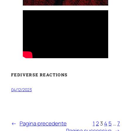
FEDIVERSE REACTIONS
04/12/2023
←
Pagina precedente
1
2
3
4
5
…
7
Pagina successiva
→