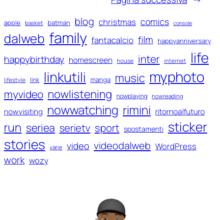
blog
comics
christmas
apple
batman
basket
console
family
dalweb
film
fantacalcio
happyanniversary
life
inter
happybirthday
homescreen
house
internet
myphoto
linkutili
music
manga
link
lifestyle
nowlistening
myvideo
nowplaying
nowreading
nowwatching
rimini
ritornoalfuturo
nowvisiting
sticker
run
seriea
serietv
sport
spostamenti
stories
videodalweb
video
WordPress
varie
work
wozy