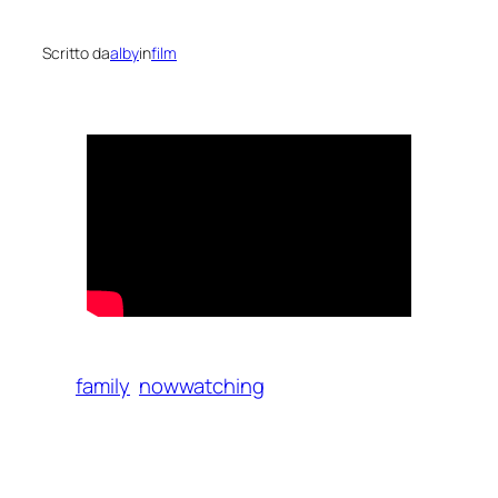
Scritto da
alby
in
film
family
nowwatching