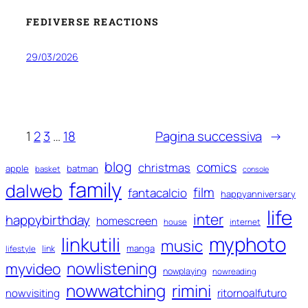
FEDIVERSE REACTIONS
29/03/2026
1
2
3
…
18
Pagina successiva
→
blog
comics
christmas
apple
batman
basket
console
family
dalweb
film
fantacalcio
happyanniversary
life
inter
happybirthday
homescreen
house
internet
myphoto
linkutili
music
manga
link
lifestyle
nowlistening
myvideo
nowplaying
nowreading
nowwatching
rimini
ritornoalfuturo
nowvisiting