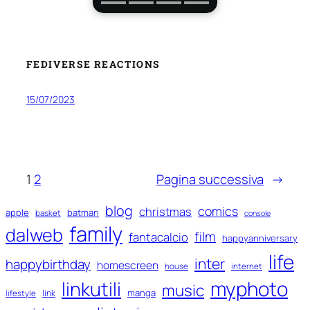
FEDIVERSE REACTIONS
15/07/2023
1
2
Pagina successiva
→
blog
comics
christmas
apple
batman
basket
console
family
dalweb
film
fantacalcio
happyanniversary
life
inter
happybirthday
homescreen
house
internet
myphoto
linkutili
music
manga
link
lifestyle