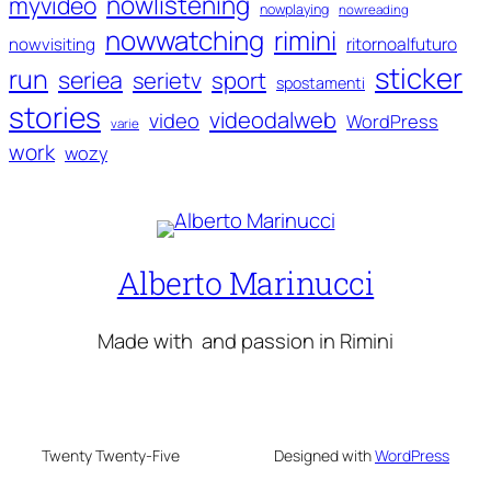
nowlistening
myvideo
nowplaying
nowreading
nowwatching
rimini
ritornoalfuturo
nowvisiting
sticker
run
seriea
serietv
sport
spostamenti
stories
videodalweb
video
WordPress
varie
work
wozy
Alberto Marinucci
Made with
and passion in Rimini
Twenty Twenty-Five
Designed with
WordPress