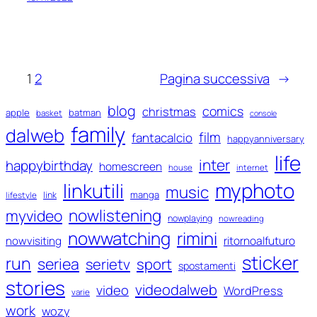
1
2
Pagina successiva
→
blog
comics
christmas
apple
batman
basket
console
family
dalweb
film
fantacalcio
happyanniversary
life
inter
happybirthday
homescreen
house
internet
myphoto
linkutili
music
manga
link
lifestyle
nowlistening
myvideo
nowplaying
nowreading
nowwatching
rimini
ritornoalfuturo
nowvisiting
sticker
run
seriea
serietv
sport
spostamenti
stories
videodalweb
video
WordPress
varie
work
wozy