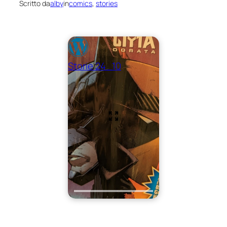
Scritto da
alby
in
comics
, 
stories
Storie 24_10