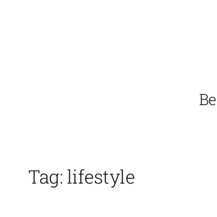
Vai
al
contenuto
Be
Tag:
lifestyle