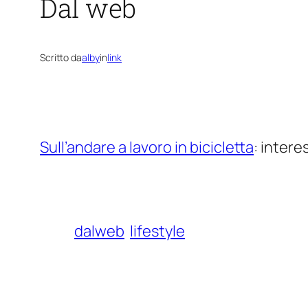
Dal web
Scritto da
alby
in
link
Sull’andare a lavoro in bicicletta
: intere
dalweb
lifestyle