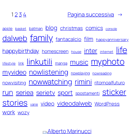
1
2
3
4
Pagina successiva
→
blog
comics
christmas
apple
batman
basket
console
family
dalweb
film
fantacalcio
happyanniversary
life
inter
happybirthday
homescreen
house
internet
myphoto
linkutili
music
manga
link
lifestyle
nowlistening
myvideo
nowplaying
nowreading
nowwatching
rimini
ritornoalfuturo
nowvisiting
sticker
run
seriea
serietv
sport
spostamenti
stories
videodalweb
video
WordPress
varie
work
wozy