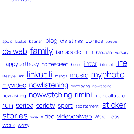
blog
comics
christmas
apple
batman
basket
console
family
dalweb
film
fantacalcio
happyanniversary
life
inter
happybirthday
homescreen
house
internet
myphoto
linkutili
music
manga
link
lifestyle
nowlistening
myvideo
nowplaying
nowreading
nowwatching
rimini
ritornoalfuturo
nowvisiting
sticker
run
seriea
serietv
sport
spostamenti
stories
videodalweb
video
WordPress
varie
work
wozy