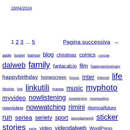
18/04/2024
1
2
3
…
5
Pagina successiva
→
blog
comics
christmas
apple
batman
basket
console
family
dalweb
film
fantacalcio
happyanniversary
life
inter
happybirthday
homescreen
house
internet
linkutili
myphoto
music
manga
lifestyle
link
nowlistening
myvideo
nowplaying
nowreading
nowwatching
rimini
nowvisiting
ritornoalfuturo
sticker
run
seriea
serietv
sport
spostamenti
stories
videodalweb
video
WordPress
varie