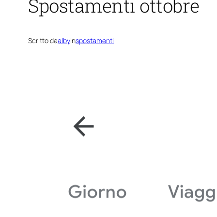
Spostamenti ottobre
Scritto da
alby
in
spostamenti