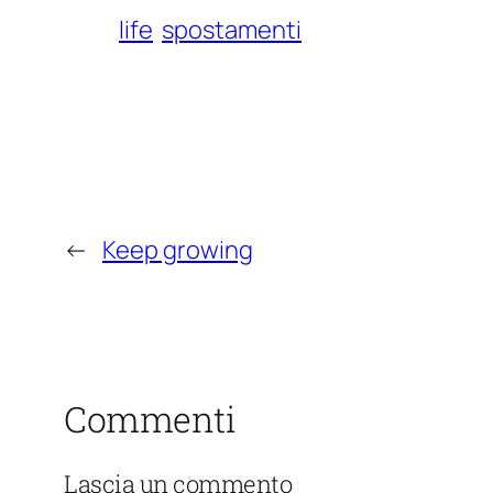
life
spostamenti
←
Keep growing
Commenti
Lascia un commento