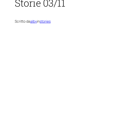
Storie 03/11
Scritto da
alby
in
stories