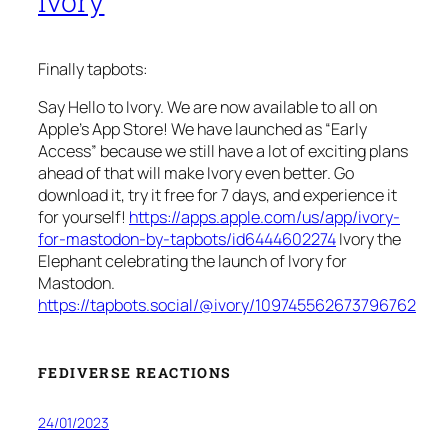
Ivory
Finally tapbots:
Say Hello to Ivory. We are now available to all on
Apple’s App Store! We have launched as “Early
Access” because we still have a lot of exciting plans
ahead of that will make Ivory even better. Go
download it, try it free for 7 days, and experience it
for yourself!
https://apps.apple.com/us/app/ivory-
for-mastodon-by-tapbots/id6444602274
Ivory the
Elephant celebrating the launch of Ivory for
Mastodon.
https://tapbots.social/@ivory/109745562673796762
FEDIVERSE REACTIONS
24/01/2023