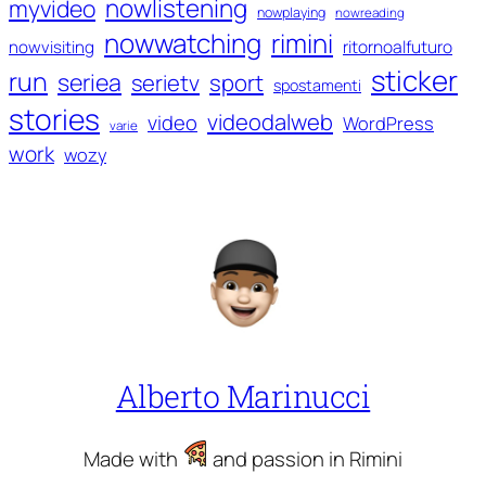
nowlistening
myvideo
nowplaying
nowreading
nowwatching
rimini
ritornoalfuturo
nowvisiting
sticker
run
seriea
serietv
sport
spostamenti
stories
videodalweb
video
WordPress
varie
work
wozy
Alberto Marinucci
Made with
and passion in Rimini