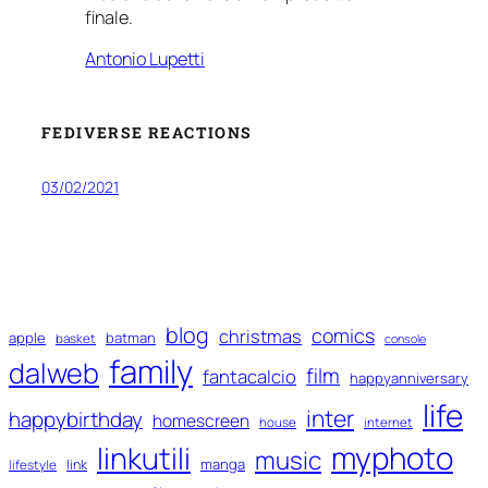
finale.
Antonio Lupetti
FEDIVERSE REACTIONS
03/02/2021
blog
comics
christmas
apple
batman
basket
console
family
dalweb
film
fantacalcio
happyanniversary
life
inter
happybirthday
homescreen
house
internet
myphoto
linkutili
music
manga
link
lifestyle