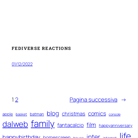
FEDIVERSE REACTIONS
01/12/2022
1
2
Pagina successiva
→
blog
comics
christmas
apple
batman
basket
console
family
dalweb
film
fantacalcio
happyanniversary
life
inter
happybirthday
homescreen
house
internet