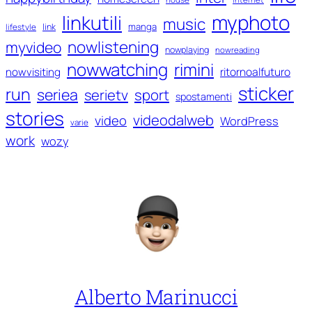
myphoto
linkutili
music
manga
link
lifestyle
nowlistening
myvideo
nowplaying
nowreading
nowwatching
rimini
ritornoalfuturo
nowvisiting
sticker
run
seriea
serietv
sport
spostamenti
stories
videodalweb
video
WordPress
varie
work
wozy
Alberto Marinucci