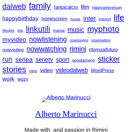
family
dalweb
film
fantacalcio
happyanniversary
life
inter
happybirthday
homescreen
house
internet
linkutili
myphoto
music
manga
lifestyle
link
nowlistening
myvideo
nowplaying
nowreading
nowwatching
rimini
nowvisiting
ritornoalfuturo
sticker
run
seriea
serietv
sport
spostamenti
stories
videodalweb
video
WordPress
varie
work
wozy
Alberto Marinucci
Made with
and passion in Rimini