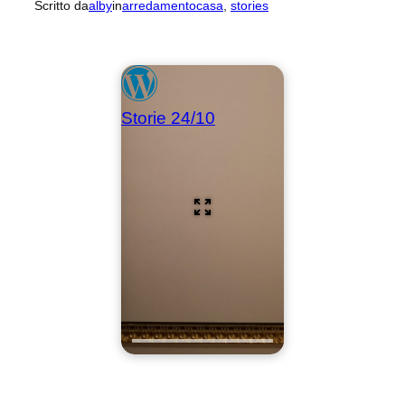
Scritto da
alby
in
arredamentocasa
, 
stories
Storie 24/10