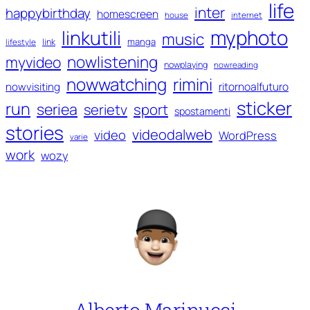
life
inter
happybirthday
homescreen
house
internet
myphoto
linkutili
music
manga
link
lifestyle
nowlistening
myvideo
nowplaying
nowreading
nowwatching
rimini
ritornoalfuturo
nowvisiting
sticker
run
seriea
serietv
sport
spostamenti
stories
videodalweb
video
WordPress
varie
work
wozy
Alberto Marinucci