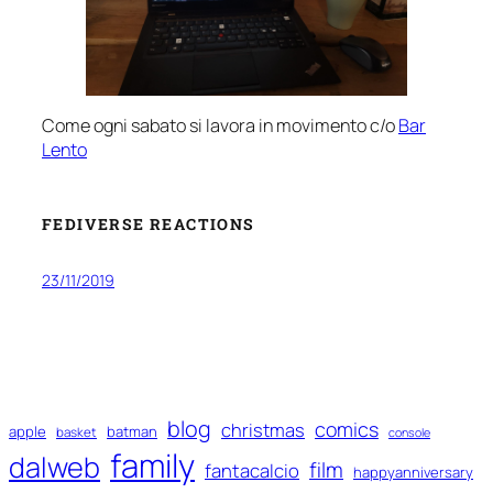
Come ogni sabato si lavora in movimento c/o
Bar
Lento
FEDIVERSE REACTIONS
23/11/2019
blog
comics
christmas
apple
batman
basket
console
family
dalweb
film
fantacalcio
happyanniversary