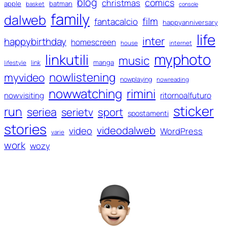
blog
comics
christmas
apple
batman
basket
console
family
dalweb
film
fantacalcio
happyanniversary
life
inter
happybirthday
homescreen
house
internet
myphoto
linkutili
music
manga
link
lifestyle
nowlistening
myvideo
nowplaying
nowreading
nowwatching
rimini
ritornoalfuturo
nowvisiting
sticker
run
seriea
serietv
sport
spostamenti
stories
videodalweb
video
WordPress
varie
work
wozy