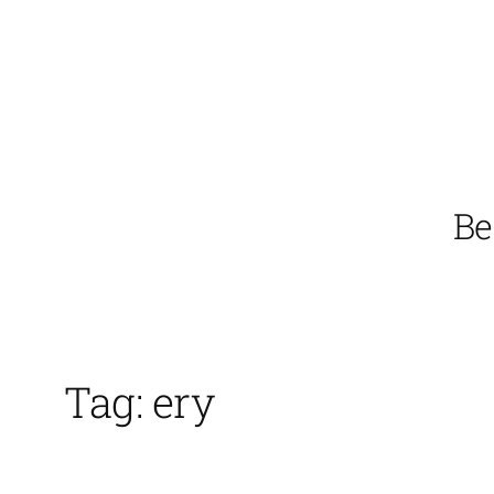
Vai
al
contenuto
Be
Tag:
ery