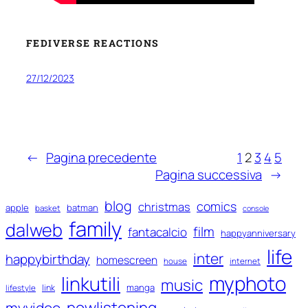
FEDIVERSE REACTIONS
27/12/2023
←
Pagina precedente
1
2
3
4
5
Pagina successiva
→
blog
comics
christmas
apple
batman
basket
console
family
dalweb
film
fantacalcio
happyanniversary
life
inter
happybirthday
homescreen
house
internet
myphoto
linkutili
music
manga
link
lifestyle
nowlistening
myvideo