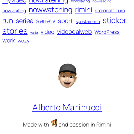
nowplaying
nowreading
nowwatching
rimini
ritornoalfuturo
nowvisiting
sticker
run
seriea
serietv
sport
spostamenti
stories
videodalweb
video
WordPress
varie
work
wozy
Alberto Marinucci
Made with
and passion in Rimini