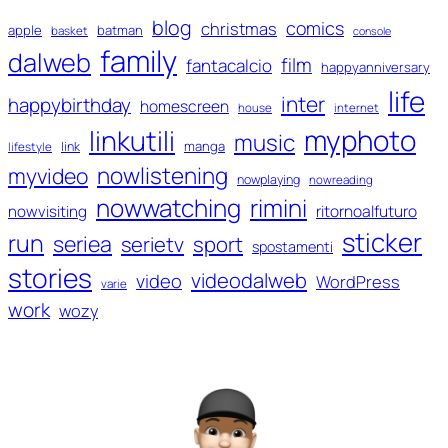
blog
comics
christmas
apple
batman
basket
console
family
dalweb
film
fantacalcio
happyanniversary
life
inter
happybirthday
homescreen
house
internet
myphoto
linkutili
music
manga
link
lifestyle
nowlistening
myvideo
nowplaying
nowreading
nowwatching
rimini
ritornoalfuturo
nowvisiting
sticker
run
seriea
serietv
sport
spostamenti
stories
videodalweb
video
WordPress
varie
work
wozy