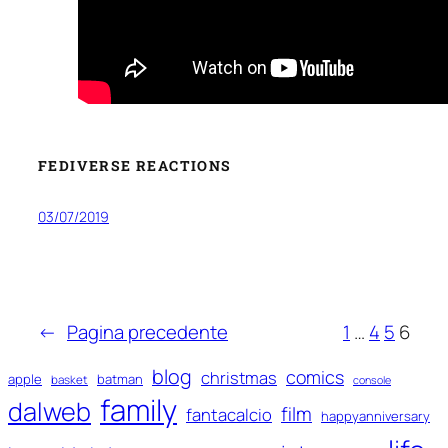
FEDIVERSE REACTIONS
03/07/2019
←
Pagina precedente
1
…
4
5
6
blog
comics
christmas
apple
batman
basket
console
family
dalweb
film
fantacalcio
happyanniversary