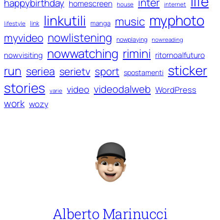
life
inter
happybirthday
homescreen
house
internet
myphoto
linkutili
music
manga
link
lifestyle
nowlistening
myvideo
nowplaying
nowreading
nowwatching
rimini
ritornoalfuturo
nowvisiting
sticker
run
seriea
serietv
sport
spostamenti
stories
videodalweb
video
WordPress
varie
work
wozy
Alberto Marinucci