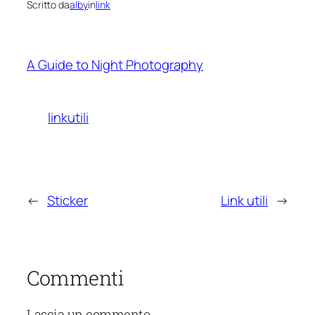
Scritto da
alby
in
link
A Guide to Night Photography
linkutili
←
Sticker
Link utili
→
Commenti
Lascia un commento