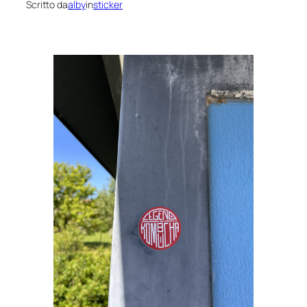
Scritto da
alby
in
sticker