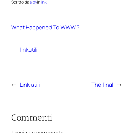
Scritto da
alby
in
link
What Happened To WWW.?
linkutili
←
Link utili
The final
→
Commenti
Lascia un commento