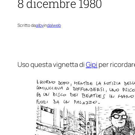
8 dicembre 1980
Scritto da
alby
in
dalweb
Uso questa vignetta di
Gipi
per ricordar