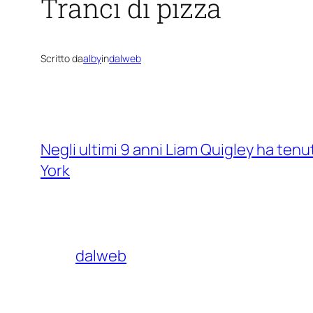
Tranci di pizza
Scritto da
alby
in
dalweb
Negli ultimi 9 anni Liam Quigley ha tenu
York
dalweb