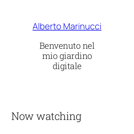
Vai
al
contenuto
Alberto Marinucci
Benvenuto nel
mio giardino
digitale
Now watching