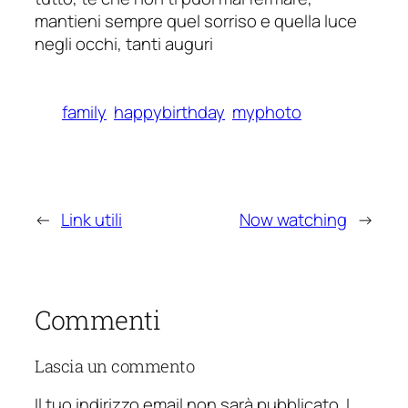
mantieni sempre quel sorriso e quella luce
negli occhi, tanti auguri
family
happybirthday
myphoto
←
Link utili
Now watching
→
Commenti
Lascia un commento
Il tuo indirizzo email non sarà pubblicato.
I