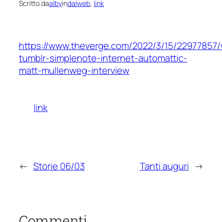
Scritto da
alby
in
dalweb
, 
link
https://www.theverge.com/2022/3/15/22977857
tumblr-simplenote-internet-automattic-
matt-mullenweg-interview
link
←
Storie 06/03
Tanti auguri
→
Commenti