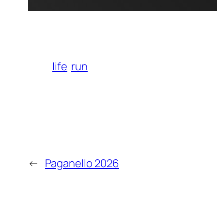
life
run
←
Paganello 2026