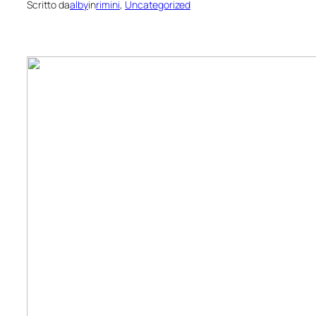
Scritto da
alby
in
rimini
, 
Uncategorized