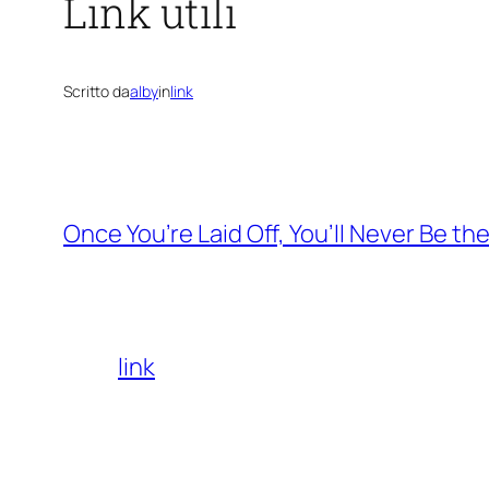
Link utili
Scritto da
alby
in
link
Once You’re Laid Off, You’ll Never Be t
link