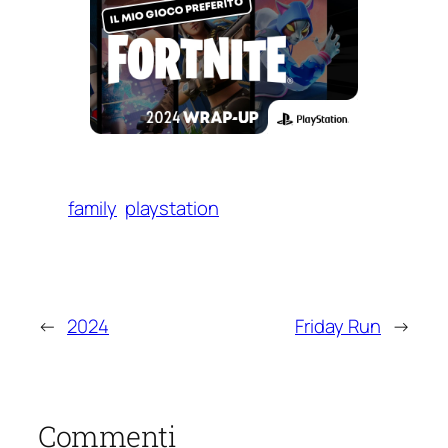
family
playstation
←
2024
Friday Run
→
Commenti