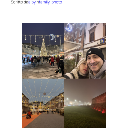
Scritto da
alby
in
family
, 
photo