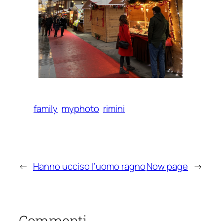
family
myphoto
rimini
←
Hanno ucciso l’uomo ragno
Now page
→
Commenti