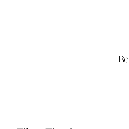
Vai
al
contenuto
Be