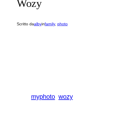
Wozy
Scritto da
alby
in
family
, 
photo
myphoto
wozy