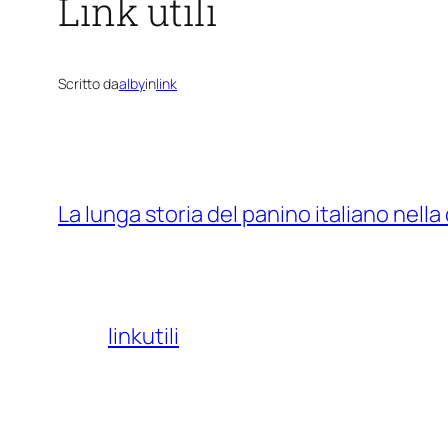
Link utili
Scritto da
alby
in
link
La lunga storia del panino italiano nell
linkutili