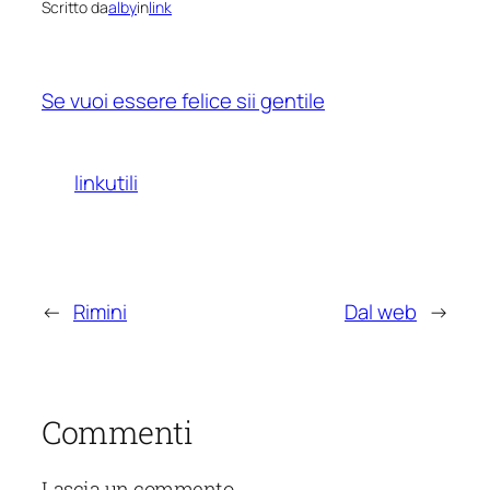
Scritto da
alby
in
link
Se vuoi essere felice sii gentile
linkutili
←
Rimini
Dal web
→
Commenti
Lascia un commento