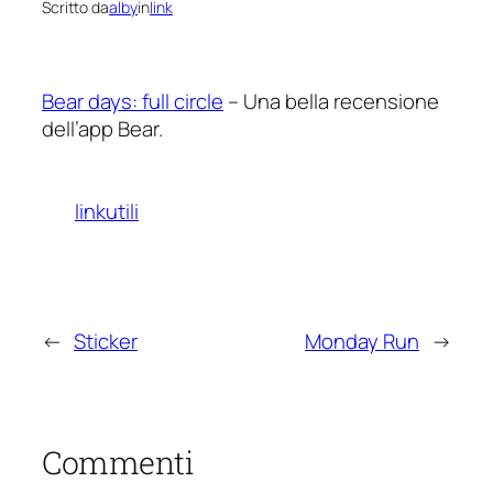
Scritto da
alby
in
link
Bear days: full circle
– Una bella recensione
dell’app Bear.
linkutili
←
Sticker
Monday Run
→
Commenti