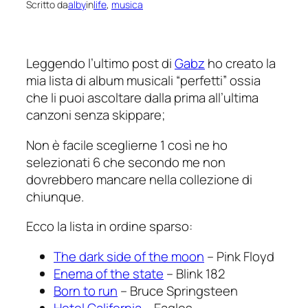
Scritto da
alby
in
life
, 
musica
Leggendo l’ultimo post di
Gabz
ho creato la
mia lista di album musicali “perfetti” ossia
che li puoi ascoltare dalla prima all’ultima
canzoni senza skippare;
Non è facile sceglierne 1 così ne ho
selezionati 6 che secondo me non
dovrebbero mancare nella collezione di
chiunque.
Ecco la lista in ordine sparso:
The dark side of the moon
– Pink Floyd
Enema of the state
– Blink 182
Born to run
– Bruce Springsteen
Hotel California
– Eagles