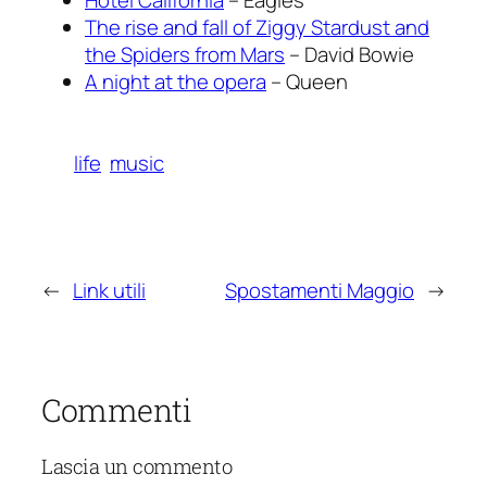
The rise and fall of Ziggy Stardust and
the Spiders from Mars
– David Bowie
A night at the opera
– Queen
life
music
←
Link utili
Spostamenti Maggio
→
Commenti
Lascia un commento