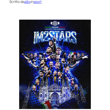
Scritto da
alby
in
sport