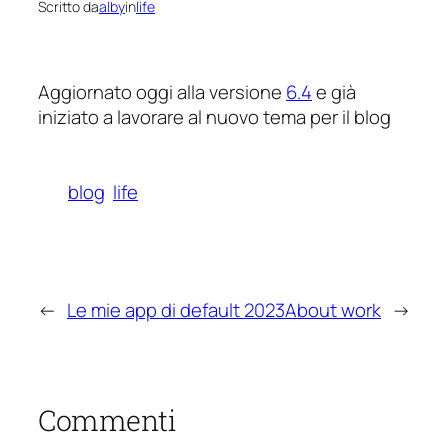
Scritto da
alby
in
life
Aggiornato oggi alla versione
6.4
e già
iniziato a lavorare al nuovo tema per il blog
blog
life
←
Le mie app di default 2023
About work
→
Commenti