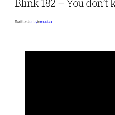
Blink 182 – You don’t
Scritto da
alby
in
musica