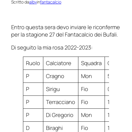
Scritto da
alby
in
fantacalcio
Entro questa sera devo inviare le riconferme
per la stagione 27 del Fantacalcio dei Bufali.
Di seguito la mia rosa 2022-2023:
Ruolo
Calciatore
Squadra
Costo
P
Cragno
Mon
5
P
Sirigu
Fio
0
P
Terracciano
Fio
1
P
Di Gregorio
Mon
1
D
Biraghi
Fio
10