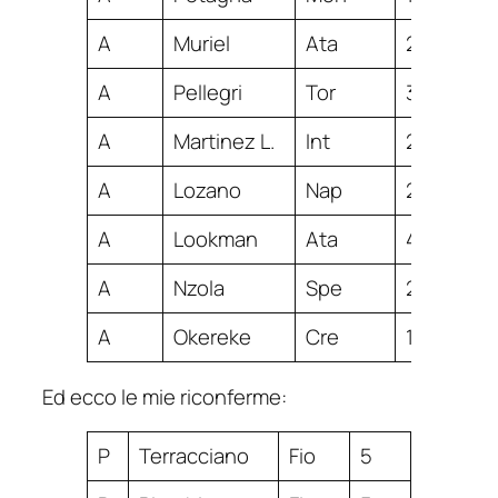
A
Muriel
Ata
20
A
Pellegri
Tor
3
A
Martinez L.
Int
20
A
Lozano
Nap
20
A
Lookman
Ata
46
A
Nzola
Spe
23
A
Okereke
Cre
10
Ed ecco le mie riconferme:
P
Terracciano
Fio
5