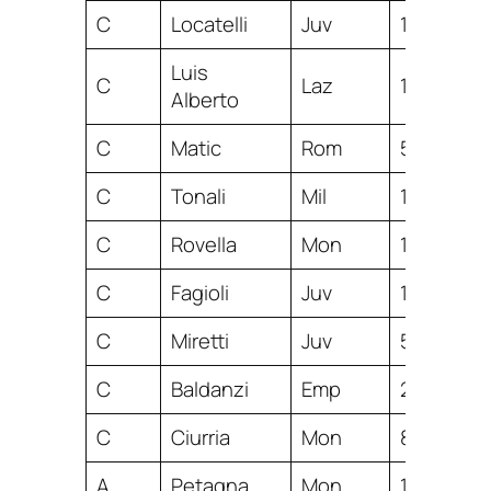
C
Locatelli
Juv
10
Luis
C
Laz
10
Alberto
C
Matic
Rom
5
C
Tonali
Mil
10
C
Rovella
Mon
1
C
Fagioli
Juv
15
C
Miretti
Juv
5
C
Baldanzi
Emp
22
C
Ciurria
Mon
8
A
Petagna
Mon
10