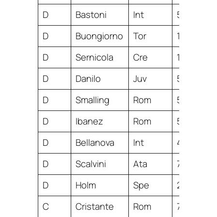
D
Bastoni
Int
5
D
Buongiorno
Tor
1
D
Sernicola
Cre
1
D
Danilo
Juv
5
D
Smalling
Rom
5
D
Ibanez
Rom
5
D
Bellanova
Int
4
D
Scalvini
Ata
7
D
Holm
Spe
2
C
Cristante
Rom
7