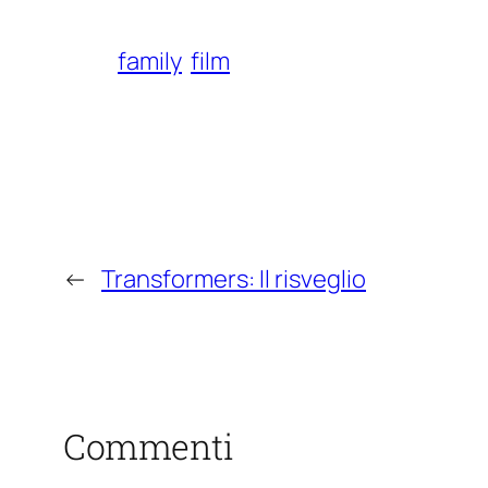
family
film
←
Transformers: Il risveglio
Commenti