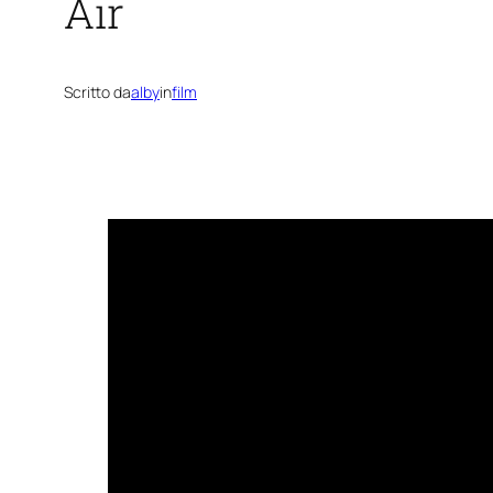
Air
Scritto da
alby
in
film