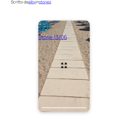
Scritto da
alby
in
stories
Storie 13/06