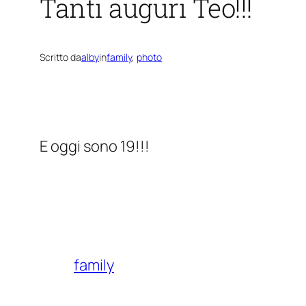
Tanti auguri Teo!!!
Scritto da
alby
in
family
, 
photo
E oggi sono 19!!!
family