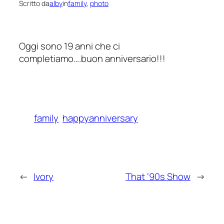
Scritto da
alby
in
family
, 
photo
Oggi sono 19 anni che ci
completiamo….buon anniversario!!!
family
happyanniversary
←
Ivory
That ‘90s Show
→